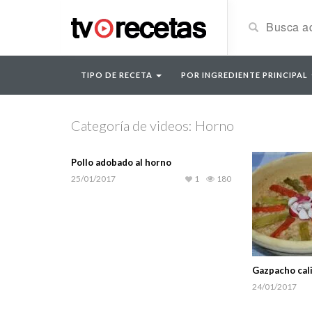
TIPO DE RECETA
POR INGREDIENTE PRINCIPAL
Categoría de videos: Horno
Pollo adobado al horno
25/01/2017
1
180
Gazpacho cal
24/01/2017