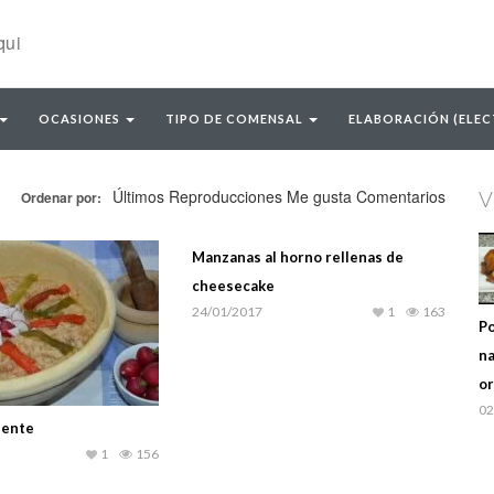
OCASIONES
TIPO DE COMENSAL
ELABORACIÓN (ELE
Últimos
Reproducciones
Me gusta
Comentarios
V
Ordenar por:
Manzanas al horno rellenas de
cheesecake
24/01/2017
1
163
Po
na
or
02
iente
1
156