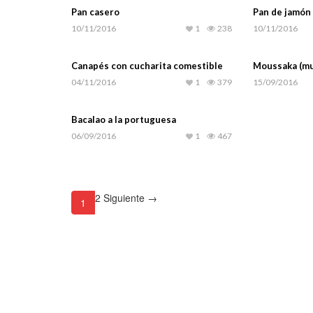
Pan casero
Pan de jamón
10/11/2016
1
238
10/11/2016
Canapés con cucharita comestible
Moussaka (mu
04/11/2016
1
379
15/09/2016
Bacalao a la portuguesa
06/09/2016
1
467
2
Siguiente →
1