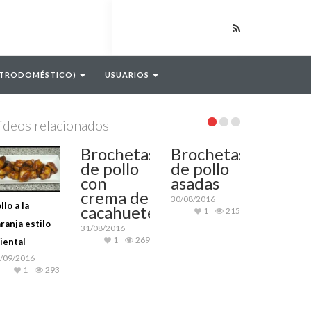
CTRODOMÉSTICO)
USUARIOS
ideos relacionados
Brochetas
Brochetas
de pollo
de pollo
con
asadas
crema de
30/08/2016
llo a la
cacahuetes
1
215
ranja estilo
31/08/2016
1
269
iental
/09/2016
1
293