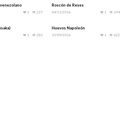
 venezolano
Roscón de Reyes
1
227
04/11/2016
1
294
saka)
Huevos Napoleón
1
281
13/09/2016
1
622